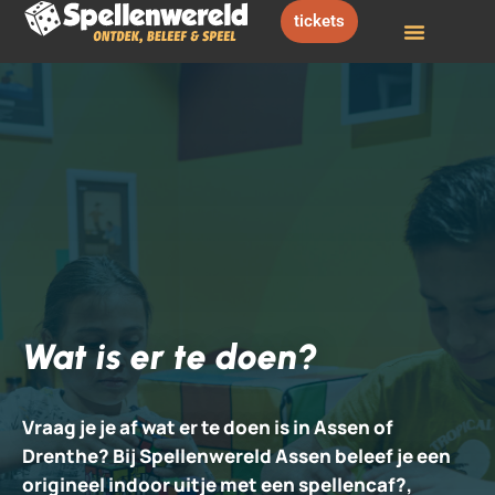
Ga
tickets
naar
de
Wat Is Er Te Doen
Praktische Info
inhoud
Wat is er te doen?
Vraag je je af wat er te doen is in Assen of
Drenthe? Bij Spellenwereld Assen beleef je een
origineel indoor uitje met een spellencaf?,